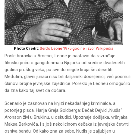
Photo Credit:
Serđo Leone 1975.godine, izvor Wikipedia
Posle boravka u Americi, Leone je nastavio da razrađuje
filmsku priču o gangsterima u Njujorku od sredine dvadesetih
godina prošlog veka, pa sve do negde kraja šezdesetih.
Međutim, glavni junaci nisu bili italijanski doseljenici, već posrnuli
članovi brojne jevrejske zajednice. Poreklo je Leoneu omogućilo
da zna kako taj svet da dočara.
Scenario je zasnovan na knjizi nekadašnjeg kriminalca, a
potonjeg pisca, Harija Greja Goldberga: Dečak Dejvid „Nudls“
Aronson živi u Bruklinu, u oskudici. Upoznaje došljaka, vršnjaka
Maksa Berkovića, i s još nekolicinom dečaka iz jevrejske četvrti
osniva bandu. Od kako zna za sebe, Nudls je zaljubljen u