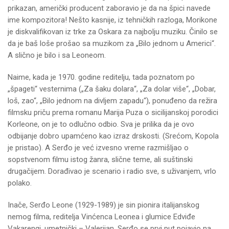
prikazan, američki producent zaboravio je da na špici navede
ime kompozitora! Nešto kasnije, iz tehničkih razloga, Morikone
je diskvalifikovan iz trke za Oskara za najbolju muziku. Činilo se
da je baš loše prošao sa muzikom za „Bilo jednom u Americi“.
A slično je bilo i sa Leoneom.
Naime, kada je 1970. godine reditelju, tada poznatom po
„špageti“ vesternima („Za šaku dolara“, „Za dolar više“, „Dobar,
loš, zao“, „Bilo jednom na divljem zapadu“), ponuđeno da režira
filmsku priču prema romanu Marija Puza o sicilijanskoj porodici
Korleone, on je to odlučno odbio. Sva je prilika da je ovo
odbijanje dobro upamćeno kao izraz drskosti. (Srećom, Kopola
je pristao). A Serđo je već izvesno vreme razmišljao o
sopstvenom filmu istog žanra, slične teme, ali suštinski
drugačijem. Dorađivao je scenario i radio sve, s uživanjem, vrlo
polako.
Inače, Serđo Leone (1929-1989) je sin pionira italijanskog
nemog filma, reditelja Vinćenca Leonea i glumice Edviđe
Vakarengi, umetnički – Valerijan. Serđo se prvi put pojavio na