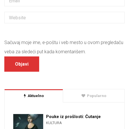
Sačuvaj moje ime, e-poštu i veb mesto u ovom pregledaču
veba za sledeći put kada komentarišem.
Aktuelno
Popularno
Pouke iz prošlosti: Ćutanje
KULTURA