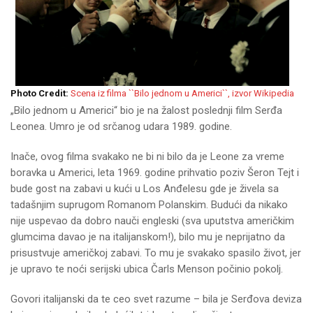
Photo Credit:
Scena iz filma ``Bilo jednom u Americi``, izvor Wikipedia
„Bilo jednom u Americi“ bio je na žalost poslednji film Serđa
Leonea. Umro je od srčanog udara 1989. godine.
Inače, ovog filma svakako ne bi ni bilo da je Leone za vreme
boravka u Americi, leta 1969. godine prihvatio poziv Šeron Tejt i
bude gost na zabavi u kući u Los Anđelesu gde je živela sa
tadašnjim suprugom Romanom Polanskim. Budući da nikako
nije uspevao da dobro nauči engleski (sva uputstva američkim
glumcima davao je na italijanskom!), bilo mu je neprijatno da
prisustvuje američkoj zabavi. To mu je svakako spasilo život, jer
je upravo te noći serijski ubica Čarls Menson počinio pokolj.
Govori italijanski da te ceo svet razume – bila je Serđova deviza