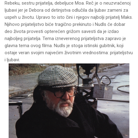
Rebeku, sestru prijatelja, debeljuce Moa. Reč je o neuzvraćenoj
ljubavi jer je Debora od detinjstva odlučila da ljubav zameni za
uspeh u životu. Upravo to isto čini i njegov najbolji prijatelj Maks.
Njihovo prijateljstvo biće tragično prekinuto i Nudls će dobar
deo života provesti opterećen grižom savesti da je izdao
najboljeg prijatelja. Tema izneverenog prijateljstva zapravo je
glavna tema ovog filma. Nudls je stoga istinski gubitnik, koji
ostaje veran svojim najvećim životnim vrednostima: prijateljstvu
i ljubavi.