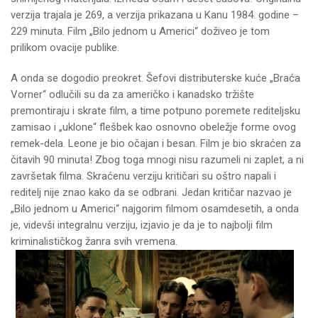
verzija trajala je 269, a verzija prikazana u Kanu 1984. godine –
229 minuta. Film „Bilo jednom u Americi“ doživeo je tom
prilikom ovacije publike.
A onda se dogodio preokret. Šefovi distributerske kuće „Braća
Vorner“ odlučili su da za američko i kanadsko tržište
premontiraju i skrate film, a time potpuno poremete rediteljsku
zamisao i „uklone“ flešbek kao osnovno obeležje forme ovog
remek-dela. Leone je bio očajan i besan. Film je bio skraćen za
čitavih 90 minuta! Zbog toga mnogi nisu razumeli ni zaplet, a ni
završetak filma. Skraćenu verziju kritičari su oštro napali i
reditelj nije znao kako da se odbrani. Jedan kritičar nazvao je
„Bilo jednom u Americi“ najgorim filmom osamdesetih, a onda
je, videvši integralnu verziju, izjavio je da je to najbolji film
kriminalističkog žanra svih vremena.