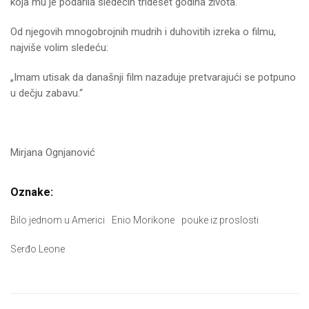
koja mu je podarila sledećih trideset godina života.
Od njegovih mnogobrojnih mudrih i duhovitih izreka o filmu,
najviše volim sledeću:
„Imam utisak da današnji film nazaduje pretvarajući se potpuno
u dečju zabavu.“
Mirjana Ognjanović
Oznake:
Bilo jednom u Americi
Enio Morikone
pouke iz proslosti
Serđo Leone