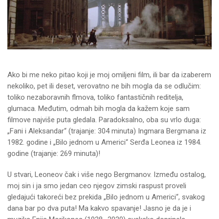
Ako bi me neko pitao koji je moj omiljeni film, ili bar da izaberem
nekoliko, pet ili deset, verovatno ne bih mogla da se odlučim:
toliko nezaboravnih flmova, toliko fantastičnih reditelja,
glumaca. Međutim, odmah bih mogla da kažem koje sam
filmove najviše puta gledala. Paradoksalno, oba su vrlo duga:
„Fani i Aleksandar“ (trajanje: 304 minuta) Ingmara Bergmana iz
1982. godine i „Bilo jednom u Americi“ Serđa Leonea iz 1984.
godine (trajanje: 269 minuta)!
U stvari, Leoneov čak i više nego Bergmanov. Između ostalog,
moj sin i ja smo jedan ceo njegov zimski raspust proveli
gledajući takoreći bez prekida „Bilo jednom u Americi“, svakog
dana bar po dva puta! Ma kakvo spavanje! Jasno je da je i