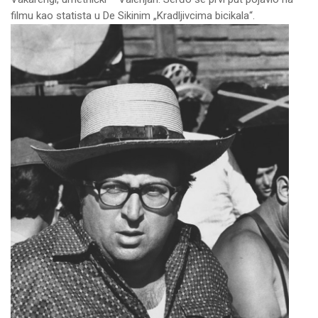
filmu kao statista u De Sikinim „Kradljivcima bicikala“.