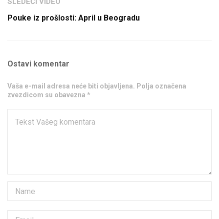
SLEDEĆI VIDEO
Pouke iz prošlosti: April u Beogradu
Ostavi komentar
Vaša e-mail adresa neće biti objavljena. Polja označena
zvezdicom su obavezna *