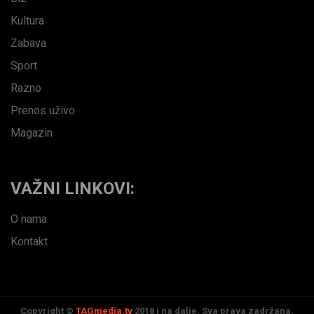
Kultura
Zabava
Sport
Razno
Prenos uživo
Magazin
VAŽNI LINKOVI:
O nama
Kontakt
Copyright ©
TAGmedia.tv
2018 i na dalje. Sva prava zadržana.