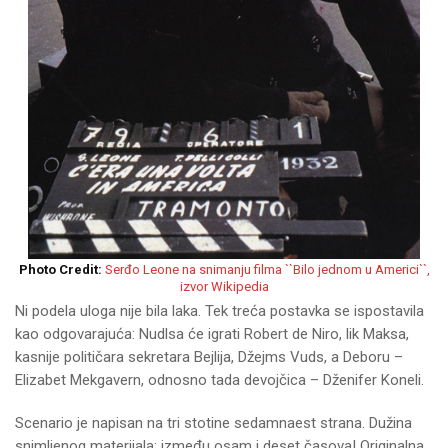
Photo Credit:
Serđo Leone na snimanju filma ``Bilo jednom u Americi``,
izvor Wikipedia
Ni podela uloga nije bila laka. Tek treća postavka se ispostavila
kao odgovarajuća: Nudlsa će igrati Robert de Niro, lik Maksa,
kasnije političara sekretara Bejlija, Džejms Vuds, a Deboru –
Elizabet Mekgavern, odnosno tada devojčica – Dženifer Koneli.
Scenario je napisan na tri stotine sedamnaest strana. Dužina
snimljenog materijala: između osam i deset časova! Originalna