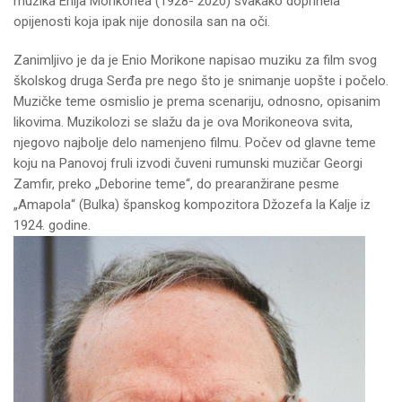
muzika Enija Morikonea (1928- 2020) svakako doprinela
opijenosti koja ipak nije donosila san na oči.
Zanimljivo je da je Enio Morikone napisao muziku za film svog
školskog druga Serđa pre nego što je snimanje uopšte i počelo.
Muzičke teme osmislio je prema scenariju, odnosno, opisanim
likovima. Muzikolozi se slažu da je ova Morikoneova svita,
njegovo najbolje delo namenjeno filmu. Počev od glavne teme
koju na Panovoj fruli izvodi čuveni rumunski muzičar Georgi
Zamfir, preko „Deborine teme“, do prearanžirane pesme
„Amapola“ (Bulka) španskog kompozitora Džozefa la Kalje iz
1924. godine.