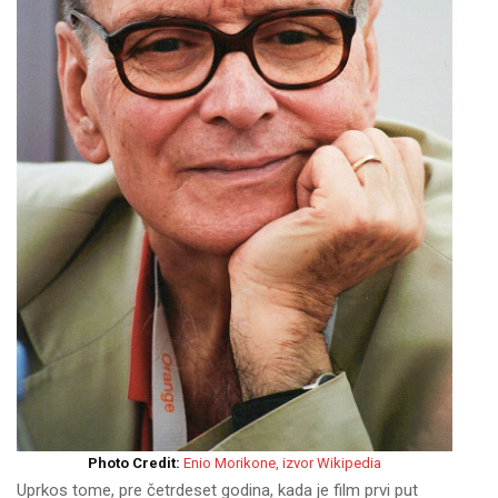
Photo Credit:
Enio Morikone, izvor Wikipedia
Uprkos tome, pre četrdeset godina, kada je film prvi put