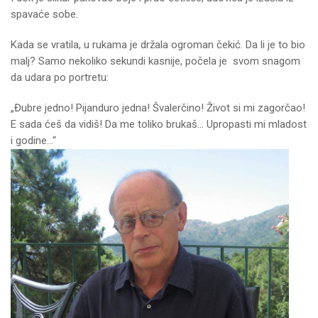
spavaće sobe.
Kada se vratila, u rukama je držala ogroman čekić. Da li je to bio
malj? Samo nekoliko sekundi kasnije, počela je svom snagom
da udara po portretu:
„Đubre jedno! Pijanduro jedna! Švalerčino! Život si mi zagorčao!
E sada ćeš da vidiš! Da me toliko brukaš… Upropasti mi mladost
i godine…“