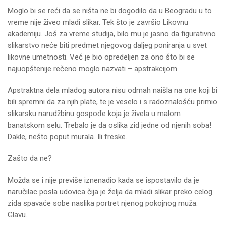
Moglo bi se reći da se ništa ne bi dogodilo da u Beogradu u to
vreme nije živeo mladi slikar. Tek što je završio Likovnu
akademiju. Još za vreme studija, bilo mu je jasno da figurativno
slikarstvo neće biti predmet njegovog daljeg poniranja u svet
likovne umetnosti. Već je bio opredeljen za ono što bi se
najuopštenije rečeno moglo nazvati – apstrakcijom.
Apstraktna dela mladog autora nisu odmah naišla na one koji bi
bili spremni da za njih plate, te je veselo i s radoznalošću primio
slikarsku narudžbinu gospođe koja je živela u malom
banatskom selu. Trebalo je da oslika zid jedne od njenih soba!
Dakle, nešto poput murala. Ili freske.
Zašto da ne?
Možda se i nije previše iznenadio kada se ispostavilo da je
naručilac posla udovica čija je želja da mladi slikar preko celog
zida spavaće sobe naslika portret njenog pokojnog muža.
Glavu.