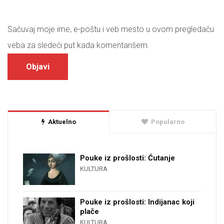
Sačuvaj moje ime, e-poštu i veb mesto u ovom pregledaču
veba za sledeći put kada komentarišem.
Aktuelno
Popularno
Pouke iz prošlosti: Ćutanje
KULTURA
Pouke iz prošlosti: Indijanac koji
plače
KULTURA