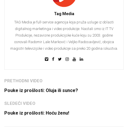
Tag Media
TAG Media je full-service agencija koja pruža usluge iz oblasti
digitalnog marketinga i video produkcije. Nastali smo iz IT TV
Produkcije, nezavisne produkcijske kuće koju su 2003. godine
osnovali Radomir Lale Marković i Veljko Radosavljević, obojica
magistri televizijske i video produkcije sa preko 20 godina iskustva.
PRETHODNI VIDEO
Pouke iz prošlosti: Oluja ili sunce?
SLEDEĆI VIDEO
Pouke iz prošlosti: Hoću ženu!