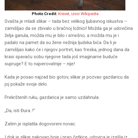
Photo Credit:
Krevet, izvor Wikipedia
Svašta je mladi slikar – tada bez velikog ljubavnog iskustva –
zamišljao da se zbivalo u bračnoj ložnici! Možda ga je udovičina
želja ganula, možda mu je bilo i smešno, a možda mu je i
padalo na pamet da su žene nežnija ljudska bića. Da li je
zamišljao kako će i njegov portret, kao freska, jednog dana da
krasi spavaću sobu njegove tada još imaginarne buduće
supruge? E to najverovatnije – nije!
Kada je posao najzad bio gotov, slikar je pozvao gazdaricu da
joj pokaže svoje delo.
Prekrštenih ruku, gazdarica je samo uzdahnula.
„Da, isti Đura..!“
Zatim je isplatila dogovoreni novac.
I dok je slikar pakovao boje i prao četkice, udovica je izašla iz