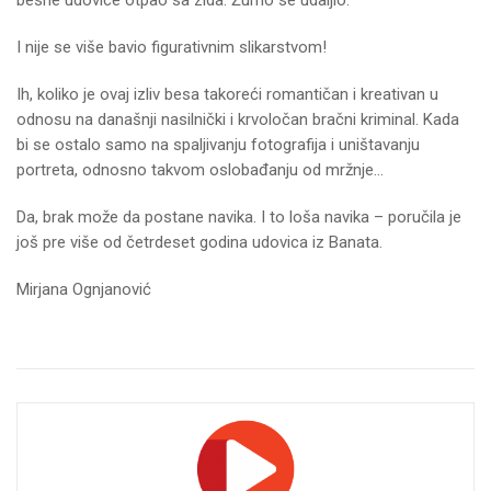
I nije se više bavio figurativnim slikarstvom!
Ih, koliko je ovaj izliv besa takoreći romantičan i kreativan u
odnosu na današnji nasilnički i krvoločan bračni kriminal. Kada
bi se ostalo samo na spaljivanju fotografija i uništavanju
portreta, odnosno takvom oslobađanju od mržnje…
Da, brak može da postane navika. I to loša navika – poručila je
još pre više od četrdeset godina udovica iz Banata.
Mirjana Ognjanović