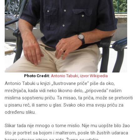
Photo Credit:
Antonio Tabuki, izvor Wikipedia
Antonio Tabuki u knjizi „Ilustrovane priče“ piše da oko,
mrežnjača, kada vidi neko likovno delo, „pripoveda“ našim
mislima sopstvenu priču. Ta misao, ta priča, može se pretvoriti
u pisanu reč, ili samo u glas. Svako oko ima svoju priču za
određenu sliku.
Slikar tada nije mnogo o tome mislio. Nije mu uopšte bilo žao
što je portret sa bojom i malterom, posle tih žustrih udaraca
besne udovice otpao sa zida. Žurno se udaljio.