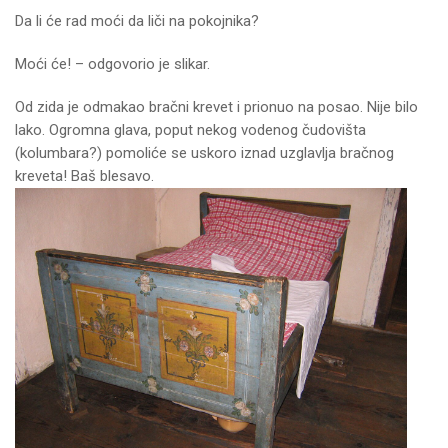
Da li će rad moći da liči na pokojnika?
Moći će! – odgovorio je slikar.
Od zida je odmakao bračni krevet i prionuo na posao. Nije bilo
lako. Ogromna glava, poput nekog vodenog čudovišta
(kolumbara?) pomoliće se uskoro iznad uzglavlja bračnog
kreveta! Baš blesavo.