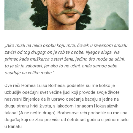
„Ako misli na neku osobu koju mrzi, čovek u izvesnom smislu
zavisi od tog drugog: on je rob te osobe. Njegov sluga. Na
primer, kada muškarca ostavi žena, jedino što može da učini,
to je da je zaboravi, jer ako to ne učini, onda samog sebe
osuđuje na velike muke.“
Ove reči Horhea Luisa Borhesa, podsetile su me koliko je
uzbudljiv osećajni svet većine ljudi koji provode svoje živote
nesvesni činjenice da ih upravo osećanja bacaju s jedne na
drugu stranu hridi života, s lakoćom i snagom Hokusaijevih
talasa! (A ne nešto drugo). Borhesove reči podsetile su me i na
događaj koji se zbio pre više od četrdeset godina u jednom selu
u Banatu.