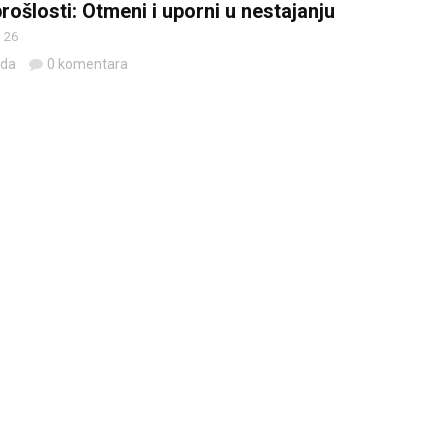
rošlosti: Otmeni i uporni u nestajanju
 26
eda
0 komentara