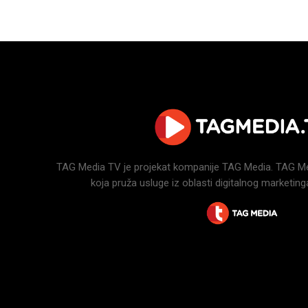
TAG Media TV je projekat kompanije TAG Media. TAG Medi
koja pruža usluge iz oblasti digitalnog marketinga