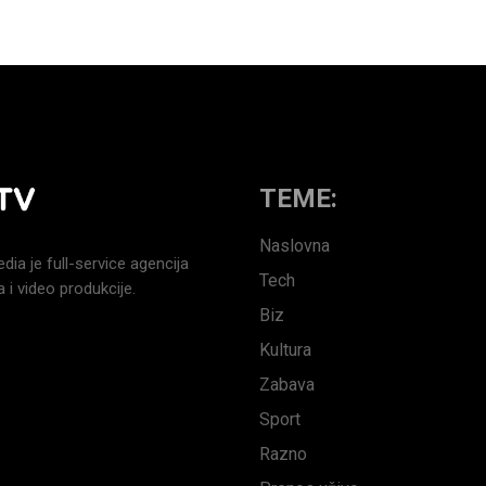
TEME:
Naslovna
a je full-service agencija
Tech
 i video produkcije.
Biz
Kultura
Zabava
Sport
Razno