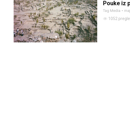
Pouke iz p
Tag Media
maj
1052 pregl