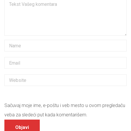
Sačuvaj moje ime, e-poštu i veb mesto u ovom pregledaču
veba za sledeći put kada komentarišem.