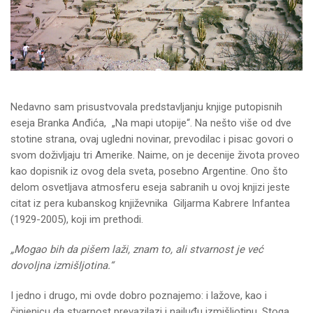
Nedavno sam prisustvovala predstavljanju knjige putopisnih
eseja Branka Anđića, „Na mapi utopije“. Na nešto više od dve
stotine strana, ovaj ugledni novinar, prevodilac i pisac govori o
svom doživljaju tri Amerike. Naime, on je decenije života proveo
kao dopisnik iz ovog dela sveta, posebno Argentine. Ono što
delom osvetljava atmosferu eseja sabranih u ovoj knjizi jeste
citat iz pera kubanskog književnika Giljarma Kabrere Infantea
(1929-2005), koji im prethodi.
„Mogao bih da pišem laži, znam to, ali stvarnost je već
dovoljna izmišljotina.“
I jedno i drugo, mi ovde dobro poznajemo: i lažove, kao i
činjenicu da stvarnost prevazilazi i najluđu izmišljotinu. Stoga