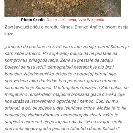
Photo Credit:
Ostaci iz Kilmesa, izvor Wikipedia
Završavajući priču o narodu Kilmes, Branko Anđić u svom eseju
kaže:
„Umesto da pristane na život van svoje zemlje, narod Kilmes je
sam sebe istrebio. Po soptvenoj odluci da ne pristane na
kompromis prilagođavanja. Žene su prestale da rađaju.
Bolesni se nisu lečili, demografski nestanak je bio brz i
konačan. Nijedno
etničko čišćenje u potonjoj istoriji nije
sprovedeno tako dosledno kao ponosno, gotovo otmeno
samouništenje Kilmesa. U Istorijskom muzeju u Salti nalazi se
minijaturno remek-delo: majušna bronzana glava čoveka čije
lice izražava istovremeno ogorčenje i nemoć. Zubi su mu
stisnuti, a oči skupljene u dve iskričave crtice. Možda je to lik
poslednjeg vladara Kilmesa, nemoćnog da shvati zašto je
utopijska upornost njegovog naroda da živi na svojoj zemlji
pretvorila njegov grad u peščanu Atlantidu doline Kalćaki.“