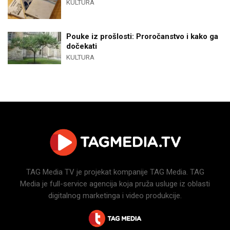
KULTURA
Pouke iz prošlosti: Proročanstvo i kako ga
dočekati
KULTURA
TAG Media TV je projekat kompanije TAG Media. TAG
Media je full-service agencija koja pruža usluge iz oblasti
digitalnog marketinga i video produkcije.