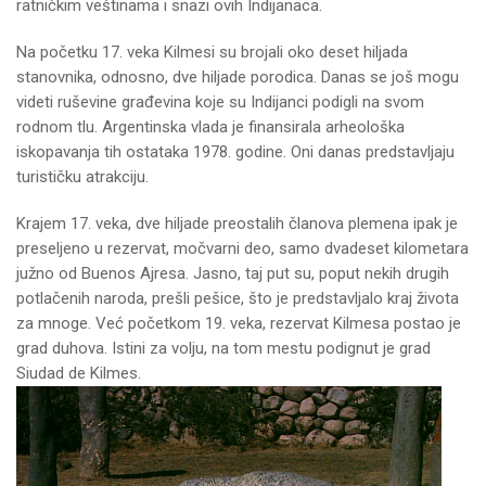
ratničkim veštinama i snazi ovih Indijanaca.
Na početku 17. veka Kilmesi su brojali oko deset hiljada
stanovnika, odnosno, dve hiljade porodica. Danas se još mogu
videti ruševine građevina koje su Indijanci podigli na svom
rodnom tlu. Argentinska vlada je finansirala arheološka
iskopavanja tih ostataka 1978. godine. Oni danas predstavljaju
turističku atrakciju.
Krajem 17. veka, dve hiljade preostalih članova plemena ipak je
preseljeno u rezervat, močvarni deo, samo dvadeset kilometara
južno od Buenos Ajresa. Jasno, taj put su, poput nekih drugih
potlačenih naroda, prešli pešice, što je predstavljalo kraj života
za mnoge. Već početkom 19. veka, rezervat Kilmesa postao je
grad duhova. Istini za volju, na tom mestu podignut je grad
Siudad de Kilmes.