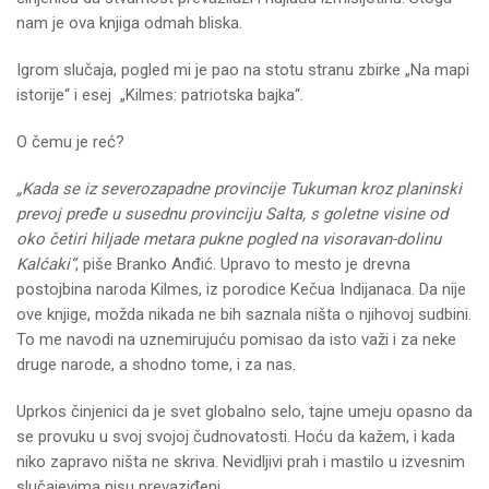
nam je ova knjiga odmah bliska.
Igrom slučaja, pogled mi je pao na stotu stranu zbirke „Na mapi
istorije“ i esej „Kilmes: patriotska bajka“.
O čemu je reć?
„Kada se iz severozapadne provincije Tukuman kroz planinski
prevoj pređe u susednu provinciju Salta, s goletne visine od
oko četiri hiljade metara pukne pogled na visoravan-dolinu
Kalćaki“
, piše Branko Anđić. Upravo to mesto je drevna
postojbina naroda Kilmes, iz porodice Kečua Indijanaca. Da nije
ove knjige, možda nikada ne bih saznala ništa o njihovoj sudbini.
To me navodi na uznemirujuću pomisao da isto važi i za neke
druge narode, a shodno tome, i za nas.
Uprkos činjenici da je svet globalno selo, tajne umeju opasno da
se provuku u svoj svojoj čudnovatosti. Hoću da kažem, i kada
niko zapravo ništa ne skriva. Nevidljivi prah i mastilo u izvesnim
slučajevima nisu prevaziđeni.