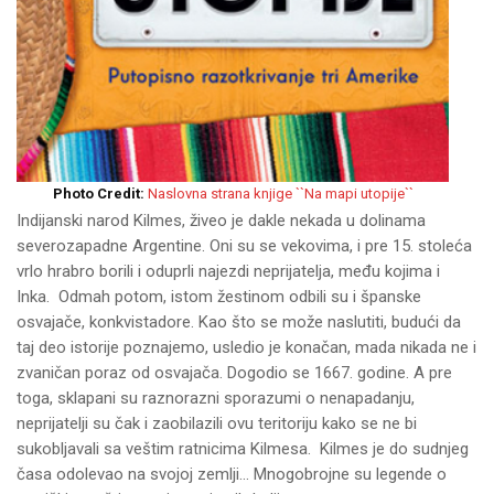
Photo Credit:
Naslovna strana knjige ``Na mapi utopije``
Indijanski narod Kilmes, živeo je dakle nekada u dolinama
severozapadne Argentine. Oni su se vekovima, i pre 15. stoleća
vrlo hrabro borili i oduprli najezdi neprijatelja, među kojima i
Inka. Odmah potom, istom žestinom odbili su i španske
osvajače, konkvistadore. Kao što se može naslutiti, budući da
taj deo istorije poznajemo, usledio je konačan, mada nikada ne i
zvaničan poraz od osvajača. Dogodio se 1667. godine. A pre
toga, sklapani su raznorazni sporazumi o nenapadanju,
neprijatelji su čak i zaobilazili ovu teritoriju kako se ne bi
sukobljavali sa veštim ratnicima Kilmesa. Kilmes je do sudnjeg
časa odolevao na svojoj zemlji… Mnogobrojne su legende o