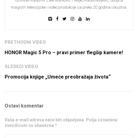
osnovali Radomir Lale Marković i Veljko Radosavljević, obojica
magistri televizijske i video produkcije sa preko 20 godina iskustva.
PRETHODNI VIDEO
HONOR Magic 5 Pro – pravi primer flegšip kamere!
SLEDEĆI VIDEO
Promocija knjige „Umeće preobražaja života“
Ostavi komentar
Vaša e-mail adresa neće biti objavljena. Polja označena
zvezdicom su obavezna *