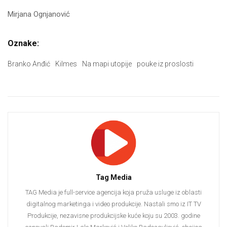
Mirjana Ognjanović
Oznake:
Branko Anđić
Kilmes
Na mapi utopije
pouke iz proslosti
Tag Media
TAG Media je full-service agencija koja pruža usluge iz oblasti
digitalnog marketinga i video produkcije. Nastali smo iz IT TV
Produkcije, nezavisne produkcijske kuće koju su 2003. godine