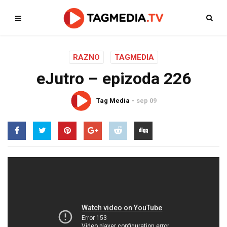
RAZNO
TAGMEDIA
eJutro – epizoda 226
Tag Media
sep 09