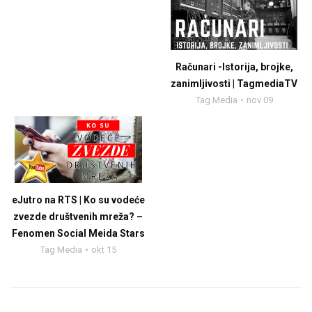
Računari -Istorija, brojke,
zanimljivosti | TagmediaTV
Tag Media
nov 09
eJutro na RTS | Ko su vodeće
zvezde društvenih mreža? –
Fenomen Social Meida Stars
Tag Media
okt 15