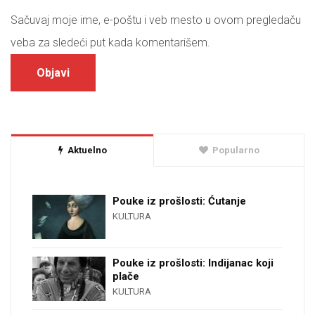
Sačuvaj moje ime, e-poštu i veb mesto u ovom pregledaču
veba za sledeći put kada komentarišem.
Aktuelno
Popularno
Pouke iz prošlosti: Ćutanje
KULTURA
Pouke iz prošlosti: Indijanac koji
plače
KULTURA