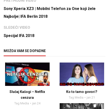
PRETHODNI VIDEO
Sony Xperia XZ3 | Mobilni Telefon za One koji žele
Najbolje| IFA Berlin 2018
SLEDEĆI VIDEO
Specijal IFA 2018
MOŽDA VAM SE DOPADNE
Slučaj Kašogi – Netflix
Ko to tamo govori?
cenzura
Tag Media
jan 21
Tag Media
jan 24