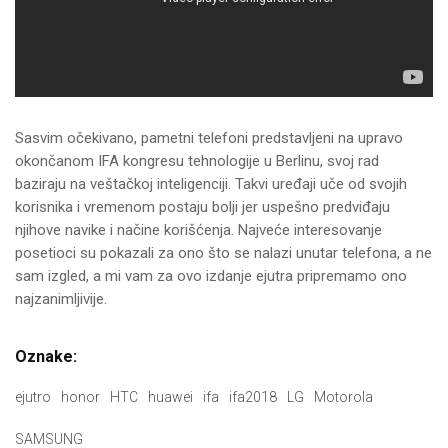
Sasvim očekivano, pametni telefoni predstavljeni na upravo
okončanom IFA kongresu tehnologije u Berlinu, svoj rad
baziraju na veštačkoj inteligenciji. Takvi uređaji uče od svojih
korisnika i vremenom postaju bolji jer uspešno predviđaju
njihove navike i načine korišćenja. Najveće interesovanje
posetioci su pokazali za ono što se nalazi unutar telefona, a ne
sam izgled, a mi vam za ovo izdanje ejutra pripremamo ono
najzanimljivije.
Oznake:
ejutro
honor
HTC
huawei
ifa
ifa2018
LG
Motorola
SAMSUNG