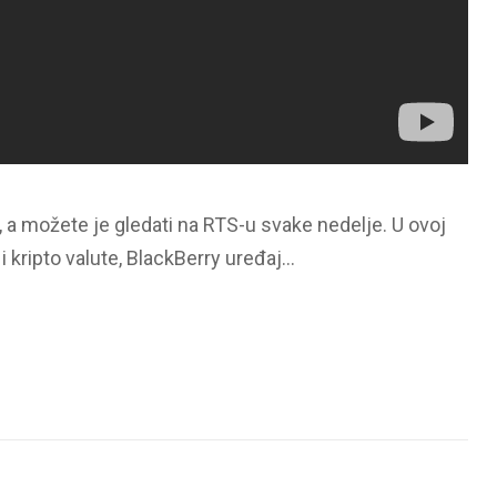
, a možete je gledati na RTS-u svake nedelje. U ovoj
 i kripto valute, BlackBerry uređaj…