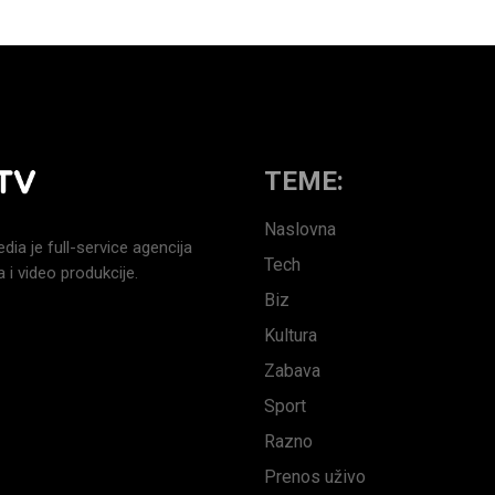
TEME:
Naslovna
a je full-service agencija
Tech
 i video produkcije.
Biz
Kultura
Zabava
Sport
Razno
Prenos uživo