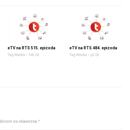
eTV na RTS 515. epizoda
eTV na RTS 484. epizoda
Tag Media
feb 02
Tag Media
jul 02
ezdicom su obavezna *