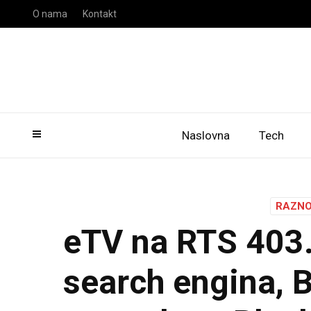
O nama
Kontakt
Naslovna
Tech
RAZN
eTV na RTS 403. 
search engina, B