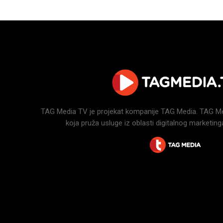
TAG Media TV je projekat kompanije TAG Media. TAG Medi
koja pruža usluge iz oblasti digitalnog marketinga