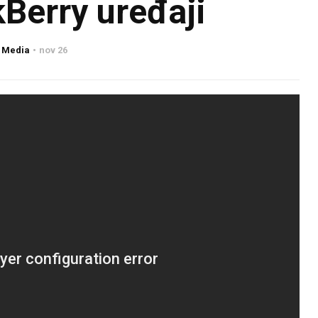
kBerry uređaji
 Media
nov 26