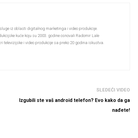
sluge iz oblasti digitalnog marketinga i video produkcije.
dukcijske kuće koju su 2003. godine osnovali Radomir Lale
i televizijske i video produkcije sa preko 20 godina iskustva.
SLEDEĆI VIDEO
Izgubili ste vaš android telefon? Evo kako da ga
nađete!