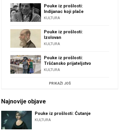
Pouke iz prošlosti:
Indijanac koji plače
KULTURA
Pouke iz prošlosti:
Izolovan
KULTURA
Pouke iz prošlosti:
Tršćansko prijateljstvo
KULTURA
PRIKAŽI JOŠ
Najnovije objave
Pouke iz prošlosti: Ćutanje
KULTURA