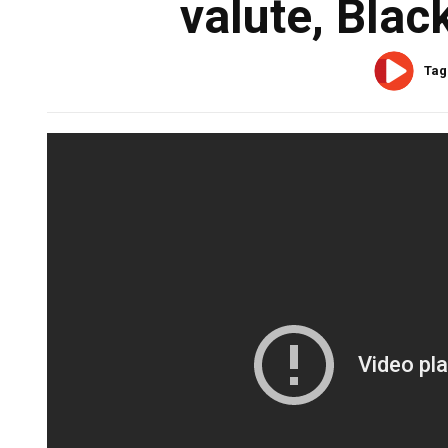
valute, Blac
Tag