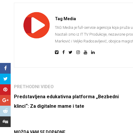
Tag Media
TAG Media je full-service agencija koja pruža u
Nastali smo iz IT TV Produkcije, nezavisne pro
Marković i Veljko Radosavljević, obojica magistr
PRETHODNI VIDEO
Predstavljena edukativna platforma „Bezbedni
klinci“: Za digitalne mame i tate
MOŽDA VAM SE DOPADNE