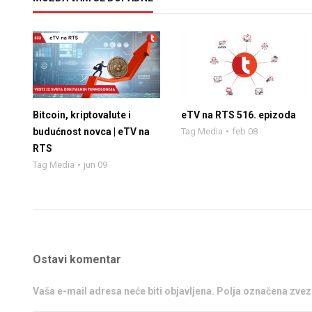
Bitcoin, kriptovalute i
eTV na RTS 516. epizoda
budućnost novca | eTV na
Tag Media
feb 08
RTS
Tag Media
jun 09
Ostavi komentar
Vaša e-mail adresa neće biti objavljena. Polja označena zv