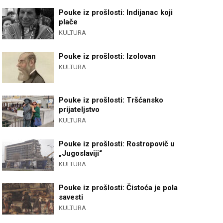
Pouke iz prošlosti: Indijanac koji
plače
KULTURA
Pouke iz prošlosti: Izolovan
KULTURA
Pouke iz prošlosti: Tršćansko
prijateljstvo
KULTURA
Pouke iz prošlosti: Rostropovič u
„Jugoslaviji“
KULTURA
Pouke iz prošlosti: Čistoća je pola
savesti
KULTURA