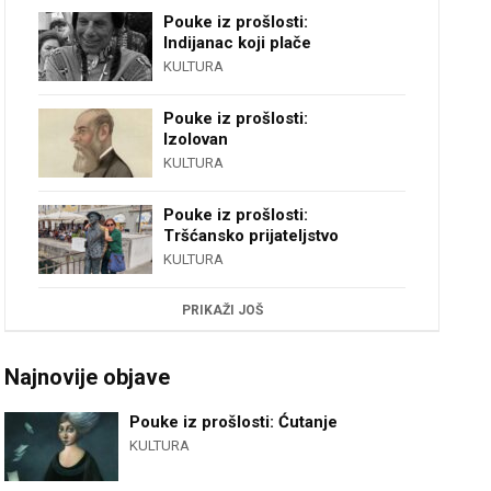
Pouke iz prošlosti:
Indijanac koji plače
KULTURA
Pouke iz prošlosti:
Izolovan
KULTURA
Pouke iz prošlosti:
Tršćansko prijateljstvo
KULTURA
PRIKAŽI JOŠ
Najnovije objave
Pouke iz prošlosti: Ćutanje
KULTURA