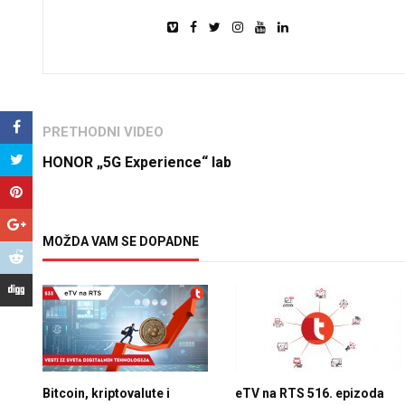
PRETHODNI VIDEO
HONOR „5G Experience“ lab
MOŽDA VAM SE DOPADNE
Bitcoin, kriptovalute i
eTV na RTS 516. epizoda