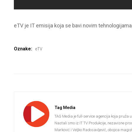
eTV je IT emisija koja se bavi novim tehnologijama
Oznake:
eTV
Tag Media
TAG Media je full-service agencija koja pruža u
Nastali smo iz IT TV Produkcije, nezavisne pro
Marković i Veljko Radosavljević, obojica magistr