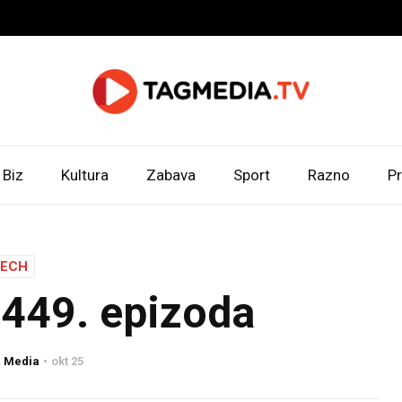
Biz
Kultura
Zabava
Sport
Razno
Pr
TECH
449. epizoda
g Media
okt 25