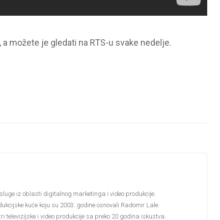
, a možete je gledati na RTS-u svake nedelje.
sluge iz oblasti digitalnog marketinga i video produkcije.
dukcijske kuće koju su 2003. godine osnovali Radomir Lale
i televizijske i video produkcije sa preko 20 godina iskustva.