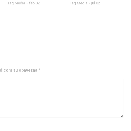
Tag Media
feb 02
Tag Media
jul 02
ezdicom su obavezna *