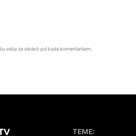
ču veba za sledeći put kada komentarišem.
TEME: