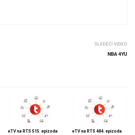
SLEDEĆI VIDEO
NBA 4YU
eTV na RTS 515. epizoda
eTV na RTS 484. epizoda