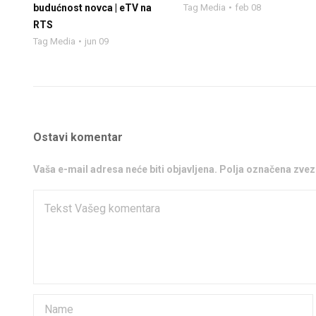
budućnost novca | eTV na
Tag Media
feb 08
RTS
Tag Media
jun 09
Ostavi komentar
Vaša e-mail adresa neće biti objavljena. Polja označena zv