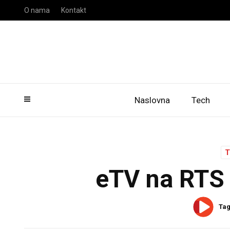
O nama
Kontakt
Naslovna
Tech
eTV na RTS 
Ta