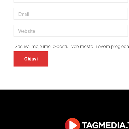
Sačuvaj moje ime, e-poštu i veb mesto u ovom pregleda