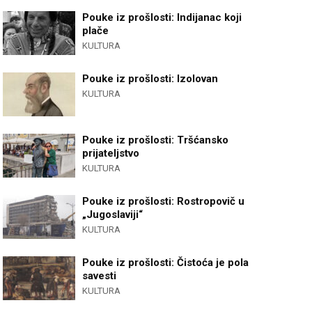
Pouke iz prošlosti: Indijanac koji
plače
KULTURA
Pouke iz prošlosti: Izolovan
KULTURA
Pouke iz prošlosti: Tršćansko
prijateljstvo
KULTURA
Pouke iz prošlosti: Rostropovič u
„Jugoslaviji“
KULTURA
Pouke iz prošlosti: Čistoća je pola
savesti
KULTURA