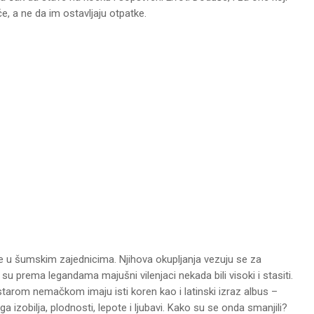
e, a ne da im ostavljaju otpatke.
e u šumskim zajednicima. Njihova okupljanja vezuju se za
u prema legandama majušni vilenjaci nekada bili visoki i stasiti.
tarom nemačkom imaju isti koren kao i latinski izraz albus –
a izobilja, plodnosti, lepote i ljubavi. Kako su se onda smanjili?