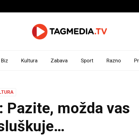
Biz
Kultura
Zabava
Sport
Razno
Pr
LTURA
: Pazite, možda vas
sluškuje…