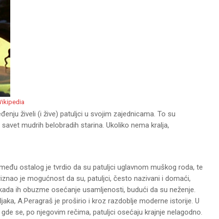
Wikipedia
nju živeli (i žive) patuljci u svojim zajednicama. To su
z savet mudrih belobradih starina. Ukoliko nema kralja,
zmeđu ostalog je tvrdio da su patuljci uglavnom muškog roda, te
iznao je mogućnost da su, patuljci, često nazivani i domaći,
to kada ih obuzme osećanje usamljenosti, budući da su neženje.
jaka, A.Peragraš je proširio i kroz razdoblje moderne istorije. U
de se, po njegovim rečima, patuljci osećaju krajnje nelagodno.