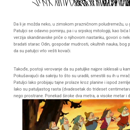
Da li je možda neko, u zimskom prazničnom poludremežu, u glu
Patuljci se odavno pominju, pa i u srpskoj mitologiji, kao bi
verzija skandinavske priče o njihovom nastanku, govori o nekoj 
bradati starac Odin, gospodar mudrosti, okultnih nauka, bog p
da su patuljci vrlo vešti kovači.
Takođe, postoji verovanje da su patuljke najpre isklesali u k
Pokušavajući da sakriju to što su uradili, smestili su ih u mr
Patuljci lako probijaju tajne prolaze kroz planine i ispod zeml
Iako su patuljastog rasta (dvadesetak do trideset centimetara
nego prostrane. Ponekad široke dva metra, a visoke metar i 