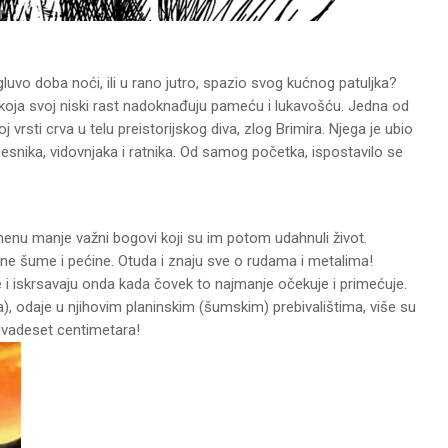
vo doba noći, ili u rano jutro, spazio svog kućnog patuljka?
ća koja svoj niski rast nadoknađuju pameću i lukavošću. Jedna od
vrsti crva u telu preistorijskog diva, zlog Brimira. Njega je ubio
esnika, vidovnjaka i ratnika. Od samog početka, ispostavilo se
amenu manje važni bogovi koji su im potom udahnuli život.
ačne šume i pećine. Otuda i znaju sve o rudama i metalima!
je i iskrsavaju onda kada čovek to najmanje očekuje i primećuje.
), odaje u njihovim planinskim (šumskim) prebivalištima, više su
dvadeset centimetara!