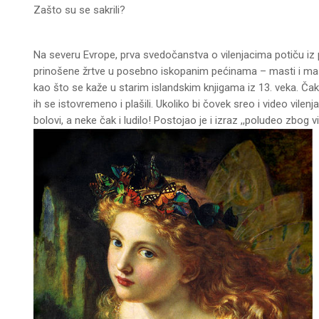
Zašto su se sakrili?
Na severu Evrope, prva svedočanstva o vilenjacima potiču iz 
prinošene žrtve u posebno iskopanim pećinama – masti i maslaci
kao što se kaže u starim islandskim knjigama iz 13. veka. Ča
ih se istovremeno i plašili. Ukoliko bi čovek sreo i video vil
bolovi, a neke čak i ludilo! Postojao je i izraz ,,poludeo zbog vi