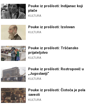
Pouke iz prošlosti: Indijanac koji
plače
KULTURA
Pouke iz prošlosti: Izolovan
KULTURA
Pouke iz prošlosti: Tršćansko
prijateljstvo
KULTURA
Pouke iz prošlosti: Rostropovič u
„Jugoslaviji“
KULTURA
Pouke iz prošlosti: Čistoća je pola
savesti
KULTURA