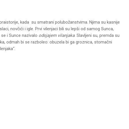
praistorije, kada su smatrani polubožanstvima. Njima su kasnije
, novčići i igle. Prvi vilenjaci bili su lepši od samog Sunca,
k se i Sunce nazivalo
odsjajem vilanjaka
. Slavljeni su, premda su
enjaka, odmah bi se razboleo: obuzela bi ga groznica, stomačni
lenjaka“.