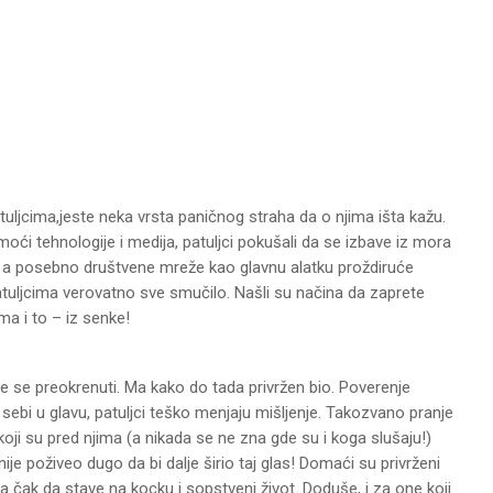
ljcima,jeste neka vrsta paničnog straha da o njima išta kažu.
oći tehnologije i medija, patuljci pokušali da se izbave iz mora
ila, a posebno društvene mreže kao glavnu alatku proždiruće
atuljcima verovatno sve smučilo. Našli su načina da zaprete
ma i to – iz senke!
e preokrenuti. Ma kako do tada privržen bio. Poverenje
ebi u glavu, patuljci teško menjaju mišljenje. Takozvano pranje
oji su pred njima (a nikada se ne zna gde su i koga slušaju!)
nije poživeo dugo da bi dalje širio taj glas! Domaći su privrženi
 pa čak da stave na kocku i sopstveni život. Doduše, i za one koji