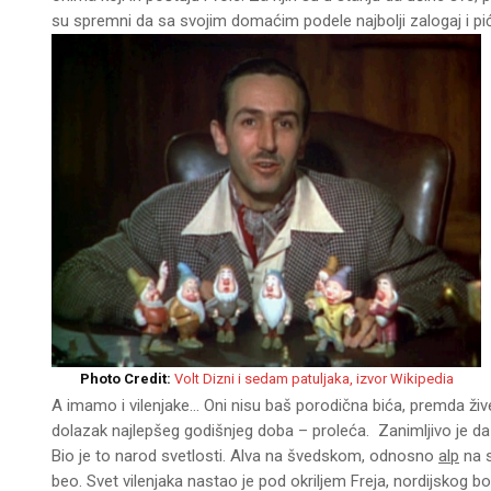
su spremni da sa svojim domaćim podele najbolji zalogaj i pić
Photo Credit:
Volt Dizni i sedam patuljaka, izvor Wikipedia
A imamo i vilenjake… Oni nisu baš porodična bića, premda živ
dolazak najlepšeg godišnjeg doba – proleća. Zanimljivo je da s
Bio je to narod svetlosti. Alva na švedskom, odnosno
alp
na s
beo. Svet vilenjaka nastao je pod okriljem Freja, nordijskog bog