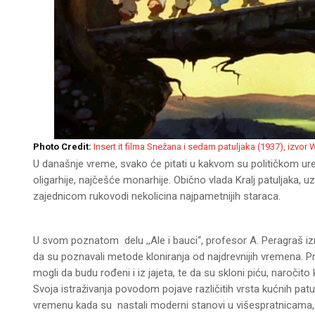
Photo Credit:
Insert it filma Snežana i sedam patuljaka (1937), izvor 
U današnje vreme, svako će pitati u kakvom su političkom uređe
oligarhije, najčešće monarhije. Obično vlada Kralj patuljaka, u
zajednicom rukovodi nekolicina najpametnijih staraca.
U svom poznatom delu ,,Ale i bauci“, profesor A. Peragraš i
da su poznavali metode kloniranja od najdrevnijih vremena. Pr
mogli da budu rođeni i iz jajeta, te da su skloni piću, naroči
Svoja istraživanja povodom pojave različitih vrsta kućnih patul
vremenu kada su nastali moderni stanovi u višespratnicama, g