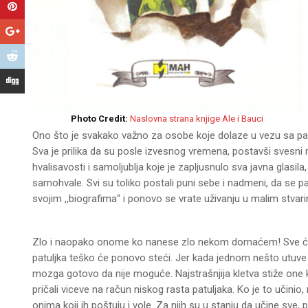
Photo Credit:
Naslovna strana knjige Ale i Bauci
Ono što je svakako važno za osobe koje dolaze u vezu sa patu
Sva je prilika da su posle izvesnog vremena, postavši svesni m
hvalisavosti i samoljublja koje je zapljusnulo sva javna glas
samohvale. Svi su toliko postali puni sebe i nadmeni, da se p
svojim ,,biografima“ i ponovo se vrate uživanju u malim stvari
Zlo i naopako onome ko nanese zlo nekom domaćem! Sve će s
patuljka teško će ponovo steći. Jer kada jednom nešto utuve s
mozga gotovo da nije moguće. Najstrašnjija kletva stiže one k
pričali viceve na račun niskog rasta patuljaka. Ko je to učinio, 
onima koji ih poštuju i vole. Za njih su u stanju da učine sve,