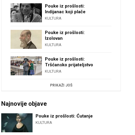
Pouke iz prošlosti:
Indijanac koji plače
KULTURA
Pouke iz prošlosti:
Izolovan
KULTURA
Pouke iz prošlosti:
Tršćansko prijateljstvo
KULTURA
PRIKAŽI JOŠ
Najnovije objave
Pouke iz prošlosti: Ćutanje
KULTURA